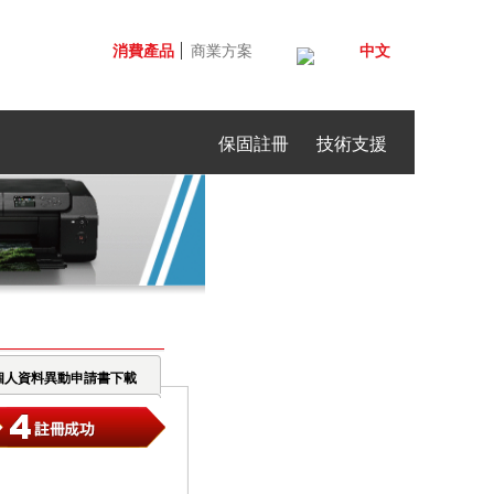
消費產品
商業方案
中文
保固註冊
技術支援
個人資料異動申請書下載