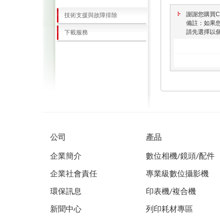
謝謝您購買C
技術支援與故障排除
備註：如果
請先選擇以
下載服務
公司
產品
企業簡介
數位相機/鏡頭/配件
企業社會責任
專業級數位攝影機
環保訊息
印表機/複合機
新聞中心
列印耗材專區