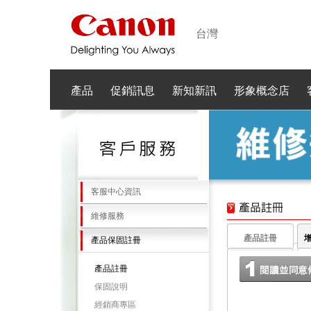
台灣
產品
促銷訊息
新知新訊
形象概念店
客服中心資訊
維修服務
產品註冊
產品保固註冊
產品註冊
保固說明
經銷商專區